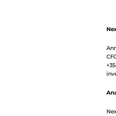
Next Games
Ne
Ann
CF
+35
in
Ana
Nex