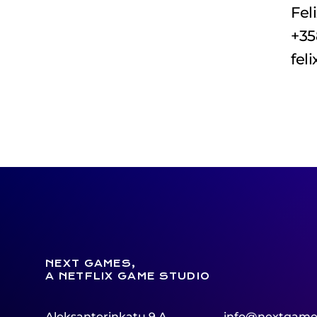
Fel
+35
fel
NEXT GAMES,
A NETFLIX GAME STUDIO
Aleksanterinkatu 9 A
info@nextgame