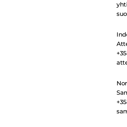
yht
suo
Ind
Att
+35
att
No
Sam
+35
sa