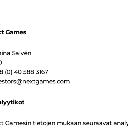
Studio
Games
Careers
xt Games
ina Salvén
About Us
O
Culture & Values
8 (0) 40 588 3167
Responsibility
vestors@nextgames.com
lyytikot
t Gamesin tietojen mukaan seuraavat analyyt