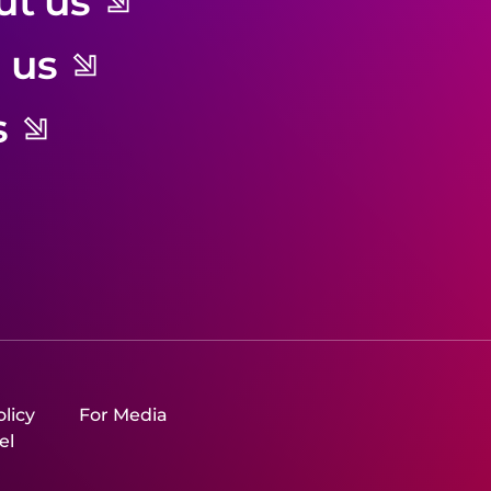
ut us
ut us
 us
 us
s
s
licy
For Media
el