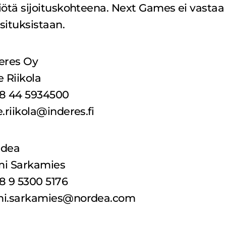
iötä sijoituskohteena. Next Games ei vastaa
situksistaan.
eres Oy
e Riikola
8 44 5934500
e.riikola@inderes.fi
rdea
i Sarkamies
8 9 5300 5176
mi.sarkamies@nordea.com