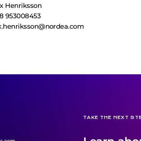
ix Henriksson
8 953008453
ix.henriksson@nordea.com
TAKE THE NEXT ST
s.com