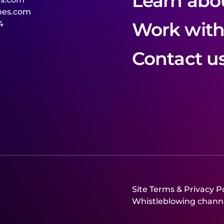
Learn abo
mes.com
Learn abo
Work with
4
Work with
Contact u
Contact u
Site Terms & Privacy Po
Whistleblowing chann